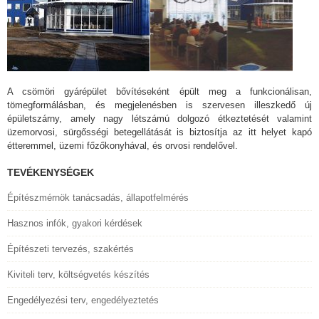
A csömöri gyárépület bővítéseként épült meg a funkcionálisan,
tömegformálásban, és megjelenésben is szervesen illeszkedő új
épületszárny, amely nagy létszámú dolgozó étkeztetését valamint
üzemorvosi, sürgősségi betegellátását is biztosítja az itt helyet kapó
étteremmel, üzemi főzőkonyhával, és orvosi rendelővel.
TEVÉKENYSÉGEK
Építészmérnök tanácsadás, állapotfelmérés
Hasznos infók, gyakori kérdések
Építészeti tervezés, szakértés
Kiviteli terv, költségvetés készítés
Engedélyezési terv, engedélyeztetés