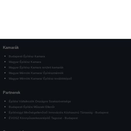
Kamarák
Budapesti Építész Kamara
Magyar Építész Kamara
Magyar Építész Kamara területi kamarák
Magyar Mérnöki Kamara/ Építészmérnök
Magyar Mérnöki Kamara/ Építész továbbképző
Partnerek
Építési Vállalkozók Országos Szakszövetsége
Budapesti Építési Műszaki Ellenőr
Építésügyi Minőségellenőrző Innovációs Közhasznú Társaság - Budapest
ÉVOSZ Könnyűszerkezetépítő Tagozat - Budapest