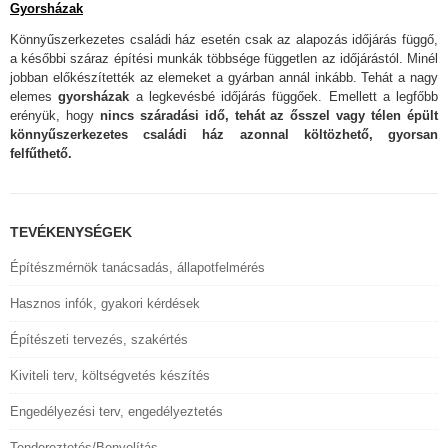
Gyorsházak
Könnyűszerkezetes családi ház esetén csak az alapozás időjárás függő,
a későbbi száraz építési munkák többsége független az időjárástól. Minél
jobban előkészítették az elemeket a gyárban annál inkább. Tehát a nagy
elemes
gyorsházak
a legkevésbé időjárás függőek. Emellett a legfőbb
erényük, hogy
nincs száradási idő, tehát az ősszel vagy télen épült
könnyűszerkezetes családi ház azonnal költözhető, gyorsan
felfűthető.
TEVÉKENYSÉGEK
Építészmérnök tanácsadás, állapotfelmérés
Hasznos infók, gyakori kérdések
Építészeti tervezés, szakértés
Kiviteli terv, költségvetés készítés
Engedélyezési terv, engedélyeztetés
Tendereztetés/Bonyolítás