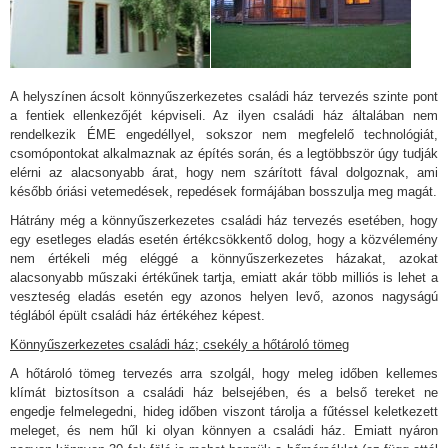
A helyszínen ácsolt könnyűszerkezetes családi ház tervezés szinte pont
a fentiek ellenkezőjét képviseli. Az ilyen családi ház általában nem
rendelkezik ÉME engedéllyel, sokszor nem megfelelő technológiát,
csomópontokat alkalmaznak az építés során, és a legtöbbször úgy tudják
elérni az alacsonyabb árat, hogy nem szárított fával dolgoznak, ami
később óriási vetemedések, repedések formájában bosszulja meg magát.
Hátrány még a könnyűszerkezetes családi ház tervezés esetében, hogy
egy esetleges eladás esetén értékcsökkentő dolog, hogy a közvélemény
nem értékeli még eléggé a könnyűszerkezetes házakat, azokat
alacsonyabb műszaki értékűnek tartja, emiatt akár több milliós is lehet a
veszteség eladás esetén egy azonos helyen levő, azonos nagyságú
téglából épült családi ház értékéhez képest.
Könnyűszerkezetes családi ház; csekély a hőtároló tömeg
A hőtároló tömeg tervezés arra szolgál, hogy meleg időben kellemes
klímát biztosítson a családi ház belsejében, és a belső tereket ne
engedje felmelegedni, hideg időben viszont tárolja a fűtéssel keletkezett
meleget, és nem hűl ki olyan könnyen a családi ház. Emiatt nyáron