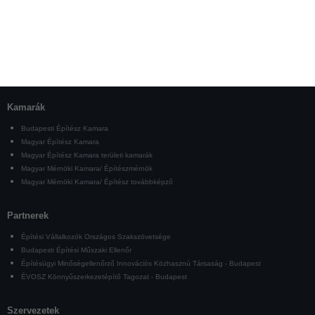
Kamarák
Budapesti Építész Kamara
Magyar Építész Kamara
Magyar Építész Kamara területi kamarák
Magyar Mérnöki Kamara/ Építészmérnök
Magyar Mérnöki Kamara/ Építész továbbképző
Partnerek
Építési Vállalkozók Országos Szakszövetsége
Budapesti Építési Műszaki Ellenőr
Építésügyi Minőségellenőrző Innovációs Közhasznú Társaság - Budapest
ÉVOSZ Könnyűszerkezetépítő Tagozat - Budapest
Szervezetek