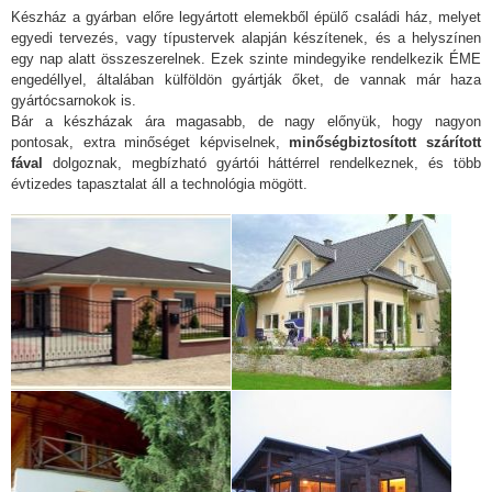
Készház a gyárban előre legyártott elemekből épülő családi ház, melyet
egyedi tervezés, vagy típustervek alapján készítenek, és a helyszínen
egy nap alatt összeszerelnek. Ezek szinte mindegyike rendelkezik ÉME
engedéllyel, általában külföldön gyártják őket, de vannak már haza
gyártócsarnokok is.
Bár a készházak ára magasabb, de nagy előnyük, hogy nagyon
pontosak, extra minőséget képviselnek,
minőségbiztosított szárított
fával
dolgoznak, megbízható gyártói háttérrel rendelkeznek, és több
évtizedes tapasztalat áll a technológia mögött.