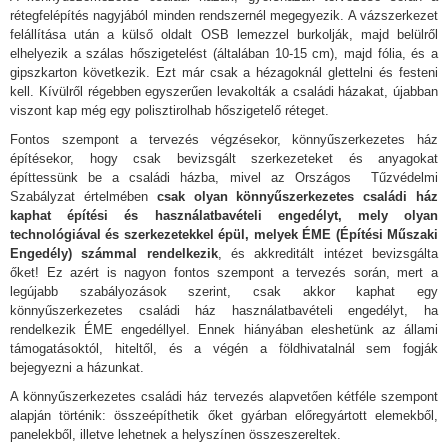
rétegfelépítés nagyjából minden rendszernél megegyezik. A vázszerkezet
felállítása után a külső oldalt OSB lemezzel burkolják, majd belülről
elhelyezik a szálas hőszigetelést (általában 10-15 cm), majd fólia, és a
gipszkarton következik. Ezt már csak a hézagoknál glettelni és festeni
kell. Kívülről régebben egyszerűen levakolták a családi házakat, újabban
viszont kap még egy polisztirolhab hőszigetelő réteget.
Fontos szempont a tervezés végzésekor, könnyűszerkezetes ház
építésekor, hogy csak bevizsgált szerkezeteket és anyagokat
építtessünk be a családi házba, mivel az Országos Tűzvédelmi
Szabályzat értelmében
csak olyan könnyűszerkezetes családi ház
kaphat építési és használatbavételi engedélyt, mely olyan
technológiával és szerkezetekkel épül, melyek ÉME (Építési Műszaki
Engedély) számmal rendelkezik
, és akkreditált intézet bevizsgálta
őket! Ez azért is nagyon fontos szempont a tervezés során, mert a
legújabb szabályozások szerint, csak akkor kaphat egy
könnyűszerkezetes családi ház használatbavételi engedélyt, ha
rendelkezik ÉME engedéllyel. Ennek hiányában eleshetünk az állami
támogatásoktól, hiteltől, és a végén a földhivatalnál sem fogják
bejegyezni a házunkat.
A könnyűszerkezetes családi ház tervezés alapvetően kétféle szempont
alapján történik: összeépíthetik őket gyárban előregyártott elemekből,
panelekből, illetve lehetnek a helyszínen összeszereltek.