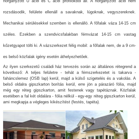
horganyzott U acél és C acél profilokból áll. A horganyzott acél nem
rozsdásodik, felülete ellenáll a savaknak, lúgoknak, vegyszereknek.
Mechanikai sérülésekkel szemben is ellenálló. A főfalak váza 14-15 cm
széles. Ezekben a szendvicsfalakban fémvázat 14-15 cm vastag
kőzetgyapot tölti ki. A vázszerkezet félig mobil: a főfalak nem, de a 9 cm-
es belső közfalak igény esetén áthelyezhetőek.
Az ilyen szerkezetű családi ház tervezés során az általános rétegrend a
következő: A teljes felületre - tehát a fémszerkezetet is takarva -
faháncslemez (OSB lap) kerül, majd a külső szigetelés és a vakolás. A
belső oldalra gipszkarton borítás kerül, erre jön a párazáró fólia, majd
még egy réteg gipszkarton, amit festenek vagy tapétáznak. Közfalak
esetében a fal két oldalára - fólia nélkül - egy-egy réteg gipszkarton kerül,
ami megkapja a végleges kikészítést (festés, tapéta).