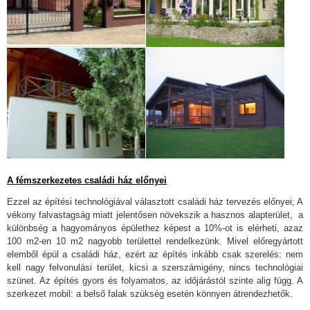
A fémszerkezetes családi ház előnyei
Ezzel az építési technológiával választott családi ház tervezés előnyei; A
vékony falvastagság miatt jelentősen növekszik a hasznos alapterület, a
különbség a hagyományos épülethez képest a 10%-ot is elérheti, azaz
100 m2-en 10 m2 nagyobb területtel rendelkezünk. Mivel előregyártott
elemből épül a családi ház, ezért az építés inkább csak szerelés: nem
kell nagy felvonulási terület, kicsi a szerszámigény, nincs technológiai
szünet. Az építés gyors és folyamatos, az időjárástól szinte alig függ. A
szerkezet mobil: a belső falak szükség esetén könnyen átrendezhetők.