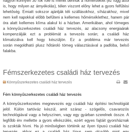
nagyon könnyen 30 fok fölé is mehet bennük a hőmérséklet (ez függ attól
is, hogy milyen az árnyékolás), télen viszont előny lehet a gyors felfűtési
lehetőség. Emiatt sokszor ajánlják téli szállásokhoz, síházakhoz, mivel
nem kell napokkal előbb befűteni a kellemes hőmérséklethez, hanem pár
óra alatt kellemes klíma alakul ki a házban. Amerikában, ahol tömeges
a könnyűszerkezetes családi ház tervezés, az alacsony energiaárak
kompenzálják ezt a problémát a tervezés során; a családi ház
klimatizálva kell hogy készüljön.
Ez a probléma már tervezés
során megoldható plusz hőtároló tömeg választásával a padlóba, belső
falakba.
Fémszerkezetes családi ház tervezés
Könnyűszerkezetes családi ház tervezés
Fém könnyűszerkezetes családi ház tervezés
A könnyűszerkezetes megnevezés egy családi ház építési technológiát
jelöl. Külön tartóváz készül, amit száraz - szögelős, csavarozós
technológiával vagy a helyszínen, vagy egy gyárban szerelnek össze. A
legfőbb érv mellette a gyors elkészülés, ezért egyes fajtáit gyorsháznak
is szokták hívni. Ha jó minőségben történik az ilyen típusú családi ház
tervezés, akkor ez a családi ház típus sem olcsóbb mint egy