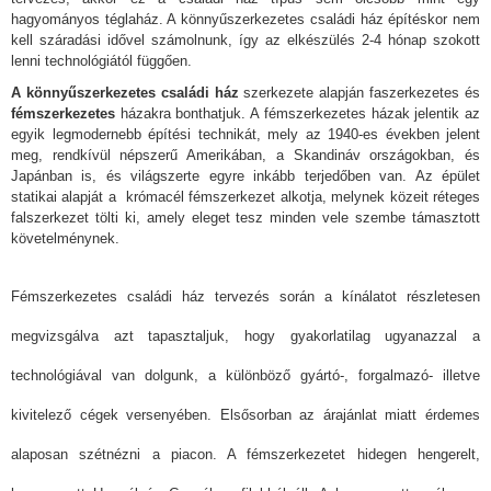
hagyományos téglaház. A könnyűszerkezetes családi ház építéskor nem
kell száradási idővel számolnunk, így az elkészülés 2-4 hónap szokott
lenni technológiától függően.
A könnyűszerkezetes családi ház
szerkezete alapján faszerkezetes és
fémszerkezetes
házakra bonthatjuk. A fémszerkezetes házak jelentik az
egyik legmodernebb építési technikát, mely az 1940-es években jelent
meg, rendkívül népszerű Amerikában, a Skandináv országokban, és
Japánban is, és világszerte egyre inkább terjedőben van. Az épület
statikai alapját a krómacél fémszerkezet alkotja, melynek közeit réteges
falszerkezet tölti ki, amely eleget tesz minden vele szembe támasztott
követelménynek.
Fémszerkezetes családi ház tervezés során a kínálatot részletesen
megvizsgálva azt tapasztaljuk, hogy gyakorlatilag ugyanazzal a
technológiával van dolgunk, a különböző gyártó-, forgalmazó- illetve
kivitelező cégek versenyében. Elsősorban az árajánlat miatt érdemes
alaposan szétnézni a piacon.
A fémszerkezetet hidegen hengerelt,