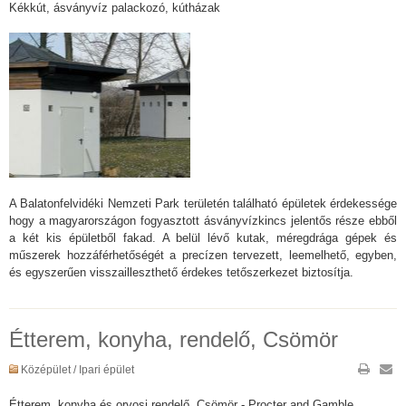
Kékkút, ásványvíz palackozó, kútházak
A Balatonfelvidéki Nemzeti Park területén található épületek érdekessége
hogy a magyarországon fogyasztott ásványvízkincs jelentős része ebből
a két kis épületből fakad. A belül lévő kutak, méregdrága gépek és
műszerek hozzáférhetőségét a precízen tervezett, leemelhető, egyben,
és egyszerűen visszailleszthető érdekes tetőszerkezet biztosítja.
Étterem, konyha, rendelő, Csömör
Középület / Ipari épület
Étterem, konyha és orvosi rendelő, Csömör - Procter and Gamble