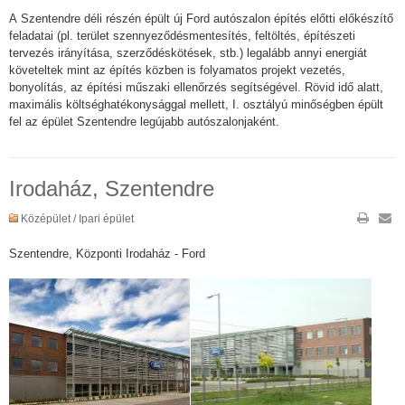
A Szentendre déli részén épült új Ford autószalon építés előtti előkészítő
feladatai (pl. terület szennyeződésmentesítés, feltöltés, építészeti
tervezés irányítása, szerződéskötések, stb.) legalább annyi energiát
követeltek mint az építés közben is folyamatos projekt vezetés,
bonyolítás, az építési műszaki ellenőrzés segítségével. Rövid idő alatt,
maximális költséghatékonysággal mellett, I. osztályú minőségben épült
fel az épület Szentendre legújabb autószalonjaként.
Irodaház, Szentendre
Középület / Ipari épület
Szentendre, Központi Irodaház - Ford