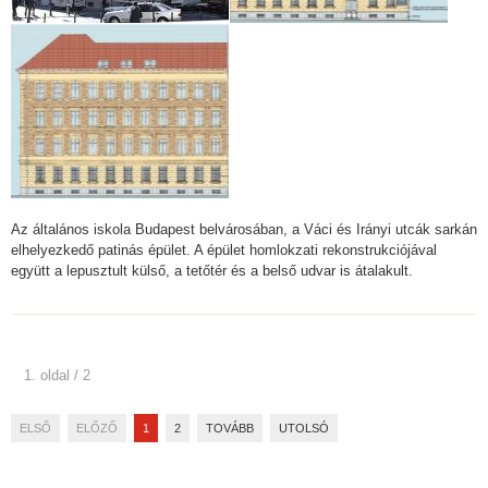
Az általános iskola Budapest belvárosában, a Váci és Irányi utcák sarkán
elhelyezkedő patinás épület. A épület homlokzati rekonstrukciójával
együtt a lepusztult külső, a tetőtér és a belső udvar is átalakult.
1. oldal / 2
ELSŐ
ELŐZŐ
1
2
TOVÁBB
UTOLSÓ