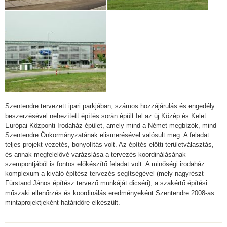
Szentendre tervezett ipari parkjában, számos hozzájárulás és engedély
beszerzésével nehezített építés során épült fel az új Közép és Kelet
Európai Központi Irodaház épület, amely mind a Német megbízók, mind
Szentendre Önkormányzatának elismerésével valósult meg. A feladat
teljes projekt vezetés, bonyolítás volt. Az építés előtti területválasztás,
és annak megfelelővé varázslása a tervezés koordinálásának
szempontjából is fontos előkészítő feladat volt. A minőségi irodaház
komplexum a kiváló építész tervezés segítségével (mely nagyrészt
Fürstand János építész tervező munkáját dicséri), a szakértő építési
műszaki ellenőrzés és koordinálás eredményeként Szentendre 2008-as
mintaprojektjeként határidőre elkészült.