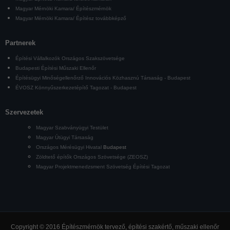
Magyar Mérnöki Kamara/ Építészmérnök
Magyar Mérnöki Kamara/ Építész továbbképző
Partnerek
Építési Vállalkozók Országos Szakszövetsége
Budapesti Építési Műszaki Ellenőr
Építésügyi Minőségellenőrző Innovációs Közhasznú Társaság - Budapest
ÉVOSZ Könnyűszerkezetépítő Tagozat - Budapest
Szervezetek
Magyar Szabványügyi Testület
Magyar Útügyi Társaság
Országos Mérésügyi Hivatal
Budapest
Zöldtető építők Országos Szövetsége (ZEOSZ)
Magyar Projektmenedzsment Szövetség Építési Tagozat
Copyright © 2016 Építészmérnök tervező, építési szakértő, műszaki ellenőr