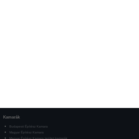
Kamarák
Budapesti Építész Kamara
Magyar Építész Kamara
Magyar Építész Kamara területi kamarák