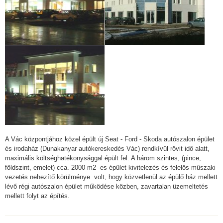
A Vác központjához közel épült új Seat - Ford - Skoda autószalon épület
és irodaház (Dunakanyar autókereskedés Vác) rendkívül rövit idő alatt,
maximális költséghatékonysággal épült fel. A három szintes, (pince,
földszint, emelet) cca. 2000 m2 -es épület kivitelezés és felelős műszaki
vezetés nehezítő körülménye volt, hogy közvetlenül az épülő ház mellett
lévő régi autószalon épület működése közben, zavartalan üzemeltetés
mellett folyt az építés.