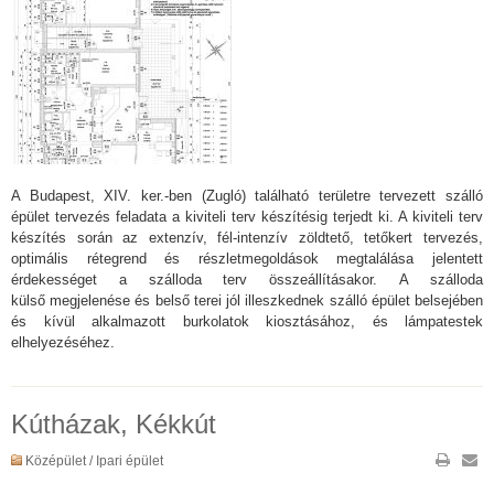
A Budapest, XIV. ker.-ben (Zugló) található területre tervezett szálló
épület tervezés feladata a kiviteli terv készítésig terjedt ki. A kiviteli terv
készítés során az extenzív, fél-intenzív zöldtető, tetőkert tervezés,
optimális rétegrend és részletmegoldások megtalálása jelentett
érdekességet a szálloda terv összeállításakor. A szálloda
külső megjelenése és belső terei jól illeszkednek szálló épület belsejében
és kívül alkalmazott burkolatok kiosztásához, és lámpatestek
elhelyezéséhez.
Kútházak, Kékkút
Középület / Ipari épület