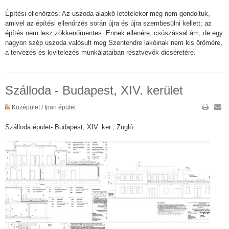
Építési ellenőrzés: Az uszoda alapkő letételekor még nem gondoltuk,
amivel az építési ellenőrzés során újra és újra szembesülni kellett; az
építés nem lesz zökkenőmentes. Ennek ellenére, csúszással ám, de egy
nagyon szép uszoda valósult meg Szentendre lakóinak nem kis örömére,
a tervezés és kivitelezés munkálataiban résztvevők dicséretére.
Szálloda - Budapest, XIV. kerület
Középület / Ipari épület
Szálloda épület- Budapest, XIV. ker., Zugló