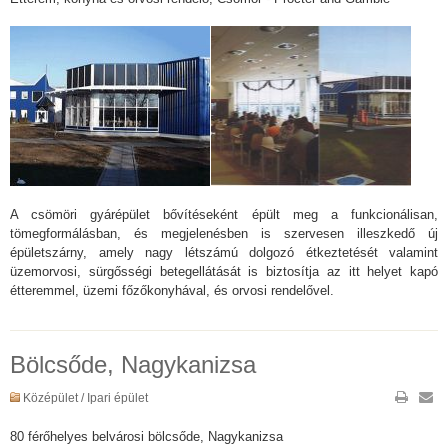
A csömöri gyárépület bővítéseként épült meg a funkcionálisan,
tömegformálásban, és megjelenésben is szervesen illeszkedő új
épületszárny, amely nagy létszámú dolgozó étkeztetését valamint
üzemorvosi, sürgősségi betegellátását is biztosítja az itt helyet kapó
étteremmel, üzemi főzőkonyhával, és orvosi rendelővel.
Bölcsőde, Nagykanizsa
Középület / Ipari épület
80 férőhelyes belvárosi bölcsőde, Nagykanizsa