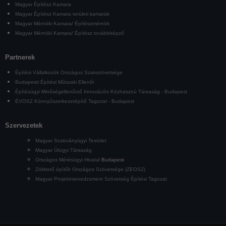
Magyar Építész Kamara
Magyar Építész Kamara területi kamarák
Magyar Mérnöki Kamara/ Építészmérnök
Magyar Mérnöki Kamara/ Építész továbbképző
Partnerek
Építési Vállalkozók Országos Szakszövetsége
Budapesti Építési Műszaki Ellenőr
Építésügyi Minőségellenőrző Innovációs Közhasznú Társaság - Budapest
ÉVOSZ Könnyűszerkezetépítő Tagozat - Budapest
Szervezetek
Magyar Szabványügyi Testület
Magyar Útügyi Társaság
Országos Mérésügyi Hivatal
Budapest
Zöldtető építők Országos Szövetsége (ZEOSZ)
Magyar Projektmenedzsment Szövetség Építési Tagozat