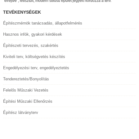
"elrejtve", letisztult, modern stílusú épület jegyeit hordozza a terv.
TEVÉKENYSÉGEK
Építészmérnök tanácsadás, állapotfelmérés
Hasznos infók, gyakori kérdések
Építészeti tervezés, szakértés
Kiviteli terv, költségvetés készítés
Engedélyezési terv, engedélyeztetés
Tendereztetés/Bonyolítás
Felelős Műszaki Vezetés
Építési Műszaki Ellenőrzés
Építész látványterv