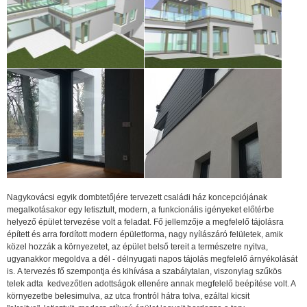
Nagykovácsi egyik dombtetőjére tervezett családi ház koncepciójának
megalkotásakor egy letisztult, modern, a funkcionális igényeket előtérbe
helyező épület tervezése volt a feladat. Fő jellemzője a megfelelő tájolásra
épített és arra fordított modern épületforma, nagy nyílászáró felületek, amik
közel hozzák a környezetet, az épület belső tereit a természetre nyitva,
ugyanakkor megoldva a dél - délnyugati napos tájolás megfelelő árnyékolását
is. A tervezés fő szempontja és kihívása a szabálytalan, viszonylag szűkös
telek adta kedvezőtlen adottságok ellenére annak megfelelő beépítése volt. A
környezetbe belesimulva, az utca frontról hátra tolva, ezáltal kicsit