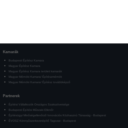
Kamarák
Budapesti Építész Kamara
Magyar Építész Kamara
Magyar Építész Kamara területi kamarák
Magyar Mérnöki Kamara/ Építészmérnök
Magyar Mérnöki Kamara/ Építész továbbképző
Partnerek
Építési Vállalkozók Országos Szakszövetsége
Budapesti Építési Műszaki Ellenőr
Építésügyi Minőségellenőrző Innovációs Közhasznú Társaság - Budapest
ÉVOSZ Könnyűszerkezetépítő Tagozat - Budapest