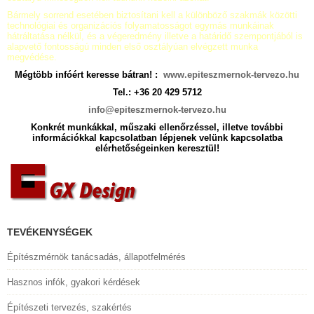
Bármely sorrend esetében biztosítani kell a különböző szakmák közötti
technológiai és organizációs folyamatosságot egymás munkáinak
hátráltatása nélkül, és a végeredmény illetve a határidő szempontjából is
alapvető fontosságú minden első osztályúan elvégzett munka
megvédése.
Mégtöbb infóért keresse bátran! :
www.epiteszmernok-tervezo.hu
Tel.: +36 20 429 5712
info@epiteszmernok-tervezo.hu
Konkrét munkákkal, műszaki ellenőrzéssel, illetve további
információkkal kapcsolatban lépjenek velünk kapcsolatba
elérhetőségeinken keresztül!
TEVÉKENYSÉGEK
Építészmérnök tanácsadás, állapotfelmérés
Hasznos infók, gyakori kérdések
Építészeti tervezés, szakértés