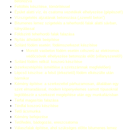
betonozva
Feltöltés készítése, tömörítéssel
Épület alatti víz, és csatorna vezetékek elhelyezése (gépészet!)
Vízszigetelés aljzatának betonozása („szerelő beton”)
Bitumenes lemez szigetelés a teherhordó falak alatti sávban,
túlnyúlással
Földszinti teherhordó falak falazása
Nyílás áthidalók beépítése
Szilárd födém esetén: födémszerkezet készítése
Monolit vasbeton födém esetén célszerű az elektromos
védőcsövek elhelyezése betonozás előtt (villanyszerelő!)
Szilárd födém nélkül: koszorú készítése
(szerkezetépítés ismétlése a szintszámnak megfelelően)
Lépcső készítse: a felső (érkeztető) födém elkészülte után
bármikor
Kémény építése: a szerkezettel párhuzamosan, általában egy
szint elmaradással, modern köpenyelemes samott típusoknál
legtöbbször a szerkezet megépítése után egy munkafázisban
Térfal magasítás falazása
Térdfal koszorú készítése
Tető ácsmunka
Kémény befejezése
Tetőfedés, bádogozás, ereszcsatorna
Válaszfalak építése, ahol szükséges előtte bitumenes lemez