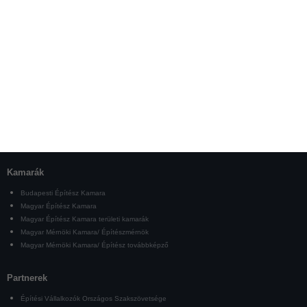
Kamarák
Budapesti Építész Kamara
Magyar Építész Kamara
Magyar Építész Kamara területi kamarák
Magyar Mérnöki Kamara/ Építészmérnök
Magyar Mérnöki Kamara/ Építész továbbképző
Partnerek
Építési Vállalkozók Országos Szakszövetsége