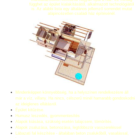
függhet az épület kialakításától, alkalmazott technológiától
is. Az alábbi lista egy általános jellemző sorrendet mutat
alápincézetlen családi ház építésénél.
Mindenképpen könnyebbség, ha a helyszínen rendelkezésre áll
már a víz, villany. Ha nincs, célszerű minél hamarabb gondoskodni
az ideiglenes ellátásról.
Épület kitűzése.
Humusz leszedés, gyommentesítés
Alapok kiásása, szükség esetén talajcsere, tömörítés.
Alapok zsaluzása, betonozása, legtöbbször vasszereléssel
Lábazati fal készítése - általában beton zsalukőből, vasalással,