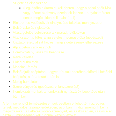
szigetelés elhelyezése
(Legkésőbb ekkorra el kell dönteni, hogy a belső ajtók Msz,
vagy német szabvány szerintiek lesznek, a nyílásméretet
ennek megfelelően kell kialakítani)
Elektromos védőcsövek elhelyezése falakba, mennyezetre
Belső vakolás / glettelés
Vízszigetelés befejezése a kimaradt felületeken
Víz, csatorna, fűtés alapszerelés, nyomáspróba (gépészet!)
Úsztató réteg; aljzat hő, és hangszigetelésének elhelyezése
Aljzatbeton vagy esztrich
Homlokzati nyílászárók beépítése
Káva vakolás
Hideg burkolatok
Mázolás, festés
Belső ajtók beépítése – egyes típusok esetében előfordul későbbi
beépítés, akár a festés után is.
Meleg burkolatok
Szerelvényezés (gépészet, villanyszerelés!)
Homlokzati munkák a homlokzati nyílászárók beépítése után
bármikor.
A fenti sorrendtől természetesen sok esetben el lehet térni az egyes
tervek megvalósításának érdekében, azonban mindig ismernünk kell a
megoldásokat, az eltérés következményeit, és szakszerűen, csakis első
osztályú minőségben kell tudnunk kezelni azokat.