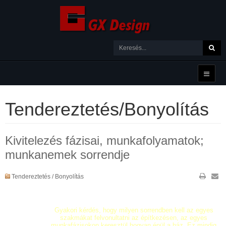
Tendereztetés/Bonyolítás
Kivitelezés fázisai, munkafolyamatok;
munkanemek sorrendje
Tendereztetés / Bonyolítás
Gyakori kérdés, hogy milyen sorrendben kell az
egyes
szakmákat felvonultatni az építkezésen, az egyes
munkafázisokon keresztül hogyan épül a ház. Ez mindig